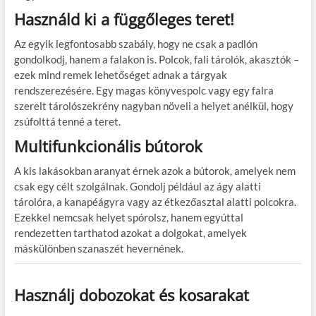
Használd ki a függőleges teret!
Az egyik legfontosabb szabály, hogy ne csak a padlón
gondolkodj, hanem a falakon is. Polcok, fali tárolók, akasztók –
ezek mind remek lehetőséget adnak a tárgyak
rendszerezésére. Egy magas könyvespolc vagy egy falra
szerelt tárolószekrény nagyban növeli a helyet anélkül, hogy
zsúfolttá tenné a teret.
Multifunkcionális bútorok
A kis lakásokban aranyat érnek azok a bútorok, amelyek nem
csak egy célt szolgálnak. Gondolj például az ágy alatti
tárolóra, a kanapéágyra vagy az étkezőasztal alatti polcokra.
Ezekkel nemcsak helyet spórolsz, hanem egyúttal
rendezetten tarthatod azokat a dolgokat, amelyek
máskülönben szanaszét hevernének.
Használj dobozokat és kosarakat