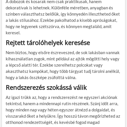
A dobozok és kosarak nem csak praktikusak, hanem
dekoratívak is lehetnek. Különféle méretben, anyagban és
színben választhatsz belőlük, így könnyedén illesztheted őket
a lakás stílusához. Ezekbe pakolhatod a kisebb apróságokat,
hogy ne legyenek szétszórva, és könnyen megtaláld, amit
keresel.
Rejtett tárolóhelyek keresése
Nem biztos, hogy elsőre észreveszed, de sok lakásban vannak
kihasználatlan zugok, mint például az ajtók mögötti hely vagy
a lépcső alatti tér. Ezekbe szerelhetsz polcokat vagy
akaszthatsz kampókat, hogy több tárgyat tudj tárolni anélkül,
hogy a lakás összképe zsúfolttá válna.
Rendszerezés szokássá válik
Az igazi trükk az, hogy a rendszerezést ne egyszeri akciónak
tekintsd, hanem a mindennapi rutin részének. Szánj időt arra,
hogy minden nap vagy héten egyszer átnézd a dolgaidat, és
visszarakd őket a helyükre. Így hosszú távon megőrizheted az
otthonod rendezettségét, és kevésbé fogod magad