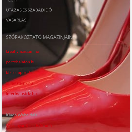
UTAZÁS ÉS SZABADIDŐ
VÁSÁRLÁS
SZÓRAKOZTATÓ MAGAZINJAINK
kreativmagazin.hu
portobalaton.hu
bikesupport.hu
pillanataink.hu
interindustria.hu
Kiadó Weboldala:
Várkanyar Kreatív Stúdió