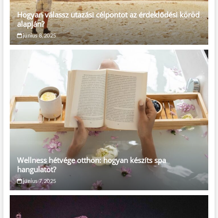
Hogyan válassz utazási célpontot az érdeklődési köröd
alapján?
június 8, 2025
Wellness hétvége otthon: hogyan készíts spa
hangulatot?
június 7, 2025