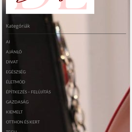
Kategóriák
AI
AJÁNLÓ
DIVAT
EGÉSZSÉG
ÉLETMÓD
ÉPÍTKEZÉS – FELÚJÍTÁS
GAZDASÁG
KIEMELT
OTTHON ÉS KERT
TECH