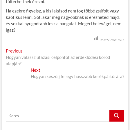
túlterheltnek érezni.
Ha ezekre figyelsz, a kis lakásod nem fog többé zsúfolt vagy
kaotikus lenni. Sőt, akár még nagyobbnak is érezheted majd,
és sokkal nyugodtabb lesz a hangulat. Megéri belevágni, nem
igaz?
Post Views:
267
B
Previous
P
Hogyan válassz utazási célpontot az érdeklődési köröd
r
e
alapján?
e
j
v
Next
N
i
Hogyan készülj fel egy hosszabb kerékpártúrára?
e
e
o
x
g
u
t
s
p
y
p
o
z
o
s
K
é
s
t
e
t
:
s
r
: