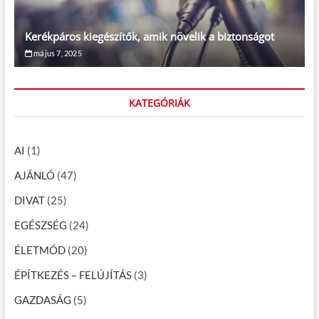
Kerékpáros kiegészítők, amik növelik a biztonságot
május 7, 2025
KATEGÓRIÁK
AI
(1)
AJÁNLÓ
(47)
DIVAT
(25)
EGÉSZSÉG
(24)
ÉLETMÓD
(20)
ÉPÍTKEZÉS – FELÚJÍTÁS
(3)
GAZDASÁG
(5)