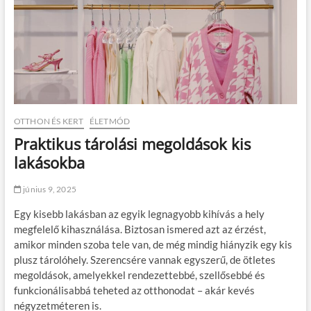
OTTHON ÉS KERT
ÉLETMÓD
Praktikus tárolási megoldások kis
lakásokba
június 9, 2025
Egy kisebb lakásban az egyik legnagyobb kihívás a hely
megfelelő kihasználása. Biztosan ismered azt az érzést,
amikor minden szoba tele van, de még mindig hiányzik egy kis
plusz tárolóhely. Szerencsére vannak egyszerű, de ötletes
megoldások, amelyekkel rendezettebbé, szellősebbé és
funkcionálisabbá teheted az otthonodat – akár kevés
négyzetméteren is.