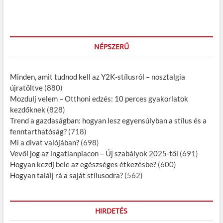
e
n
s
a
v
NÉPSZERŰ
i
g
Minden, amit tudnod kell az Y2K-stílusról – nosztalgia
á
újratöltve
(880)
Mozdulj velem – Otthoni edzés: 10 perces gyakorlatok
c
kezdőknek
(828)
i
Trend a gazdaságban: hogyan lesz egyensúlyban a stílus és a
fenntarthatóság?
(718)
ó
Mi a divat valójában?
(698)
Vevői jog az ingatlanpiacon – Új szabályok 2025-től
(691)
Hogyan kezdj bele az egészséges étkezésbe?
(600)
Hogyan találj rá a saját stílusodra?
(562)
HIRDETÉS