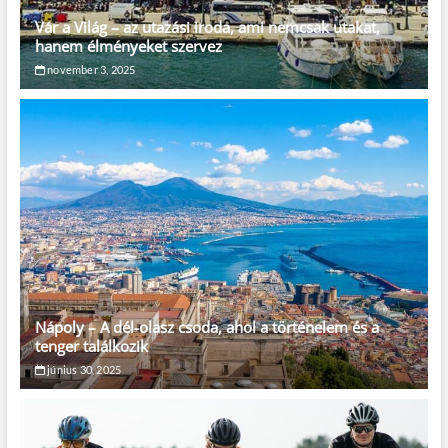
Vár a Világ – az utazási iroda, ami nemcsak utakat,
hanem élményeket szervez
november 3, 2025
Nápoly – A dél-olasz csoda, ahol a történelem és a
tenger találkozik
június 30, 2025