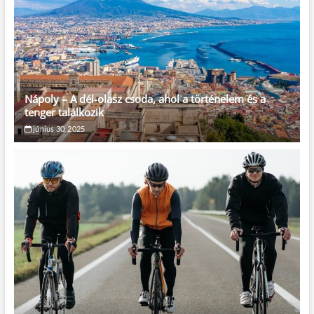
Nápoly – A dél-olasz csoda, ahol a történelem és a
tenger találkozik
június 30, 2025