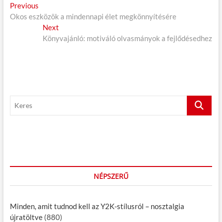
B
Previous
P
Okos eszközök a mindennapi élet megkönnyítésére
r
e
e
Next
N
j
v
Könyvajánló: motiváló olvasmányok a fejlődésedhez
e
i
x
e
o
t
g
u
p
s
o
y
p
s
z
K
o
t
e
é
s
:
r
t
s
e
:
s
n
a
NÉPSZERŰ
v
i
Minden, amit tudnod kell az Y2K-stílusról – nosztalgia
g
újratöltve
(880)