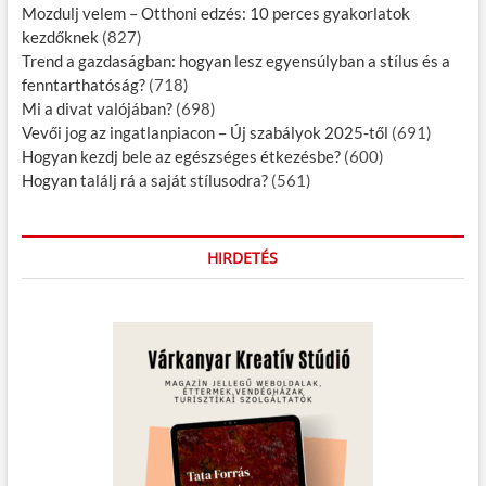
á
Mozdulj velem – Otthoni edzés: 10 perces gyakorlatok
kezdőknek
(827)
c
Trend a gazdaságban: hogyan lesz egyensúlyban a stílus és a
i
fenntarthatóság?
(718)
Mi a divat valójában?
(698)
ó
Vevői jog az ingatlanpiacon – Új szabályok 2025-től
(691)
Hogyan kezdj bele az egészséges étkezésbe?
(600)
Hogyan találj rá a saját stílusodra?
(561)
HIRDETÉS