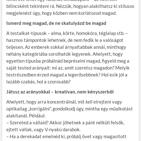
bilincsként tekinteni rá. Nézzük, hogyan alakíthatsz ki stílusos
megjelenést úgy, hogy közben nem korlátozod magad.
Ismerd meg magad, de ne skatulyázd be magad
A testalkat-típusok – alma, körte, homokóra, téglalap stb. –
hasznos támpontok lehetnek, de nem fedik le a valóságot
teljesen. Az emberek sokkal árnyaltabbak annál, minthogy
néhány kategóriába sorolhatók legyenek. Ahelyett, hogy
egyetlen típusba próbálnád bepréselni magad, figyeld meg a
saját tested arányait: mi az, amit szeretsz magadon? Melyik
testrészedben érzed magad a legerősebbnek? Hol esik jól a
lazább szabás, hol a szorosabb?
Játssz az arányokkal – kreatívan, nem kényszerből
Ahelyett, hogy arra koncentrálnál, mit
kell
elrejteni vagy
optikailag „korrigálni”, gondolkodj úgy, mintha egy műalkotást
alakítanál. Például:
– Szereted a vállaid? Akkor jöhetnek a pánt nélküli felsők,
ejtett vállak, vagy V-nyakú darabok.
– Ha a derekadat emelnéd ki, próbálj övet vagy magasított