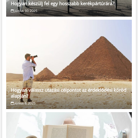
Hogyan készülj fel egy hosszabb kerékpártúrára?
június 10, 2025
Hogyan válassz utazási célpontot az érdeklődési köröd
alapján?
június 8, 2025