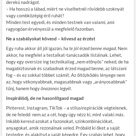
derekú nadrágot.
– Ha hosszú a lábad, miért ne viselhetnél rövidebb szoknyát
vagy combközépig érő ruhát?
Minden test egyedi, és minden testnek van valami, ami
ragyogóan érvényesül a megfelelő fazonban.
Ne a szabályokat kövesd – kövesd az érzést
Egy ruha akkor áll jól igazán, ha
te jól érzed benne magad
. Nem
akkor, ha megfelel a testalkat-tanácsadók listáinak. Lehet,
hogy egy oversize ing technikailag „nem előnyös” neked, de ha
magabiztosnak és szabadnak érzed magad benne, az látszani
fog – és ez sokkal többet számít. Az öltözködés lényege nem
az, hogy vékonyabbnak, magasabbnak vagy „arányosabbnak”
tűnj, hanem hogy
önazonos legyél
.
Inspirálódj, de ne hasonlítgasd magad
Pinterest, Instagram, TikTok – a stílusinspirációk végtelenek,
de ne feledd: nem az a cél, hogy úgy nézz ki, mint valaki más.
Inkább keresd azokat a fazonokat, színkombinációkat,
anyagokat, amik rezonálnak veled. Próbáld ki őket a saját
testedre, és alakítsd a saját képedre. Egy szabás lehet, hogy