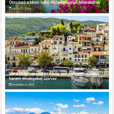
Útmutató a Mont-Saint-Michel titkainak feltárásához
május 31, 2026
Vár a Világ – az utazási iroda, ami nemcsak utakat,
hanem élményeket szervez
november 3, 2025