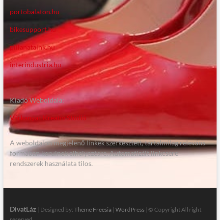
portobalaton.hu
bikesupport.hu
pillanataink.hu
interindustria.hu
Kiadó Weboldala:
Várkanyar Kreatív Stúdió
A weboldalon megjelenő linkek szerkesztett, tartalmilag releváns
formában kerülnek elhelyezésre. Automatizált linkcsere
rendszerek használata tilos.
DivatLáz
| Designed by:
Theme Freesia
|
WordPress
| © Copyright All right
reserved