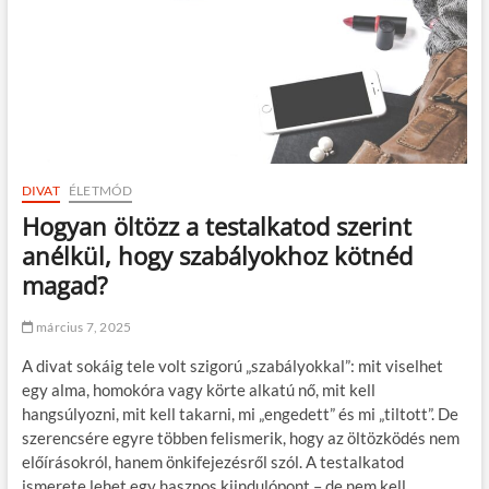
DIVAT
ÉLETMÓD
Hogyan öltözz a testalkatod szerint
anélkül, hogy szabályokhoz kötnéd
magad?
március 7, 2025
A divat sokáig tele volt szigorú „szabályokkal”: mit viselhet
egy alma, homokóra vagy körte alkatú nő, mit kell
hangsúlyozni, mit kell takarni, mi „engedett” és mi „tiltott”. De
szerencsére egyre többen felismerik, hogy az öltözködés nem
előírásokról, hanem önkifejezésről szól. A testalkatod
ismerete lehet egy hasznos kiindulópont – de nem kell