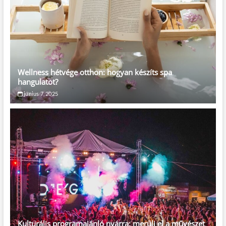
Wellness hétvége otthon: hogyan készíts spa
hangulatot?
június 7, 2025
Kulturális programajánló nyárra: merülj el a művészet