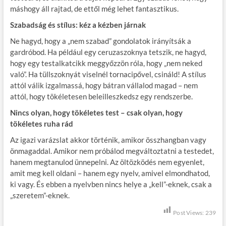
máshogy áll rajtad, de ettől még lehet fantasztikus.
Szabadság és stílus: kéz a kézben járnak
Ne hagyd, hogy a „nem szabad” gondolatok irányítsák a
gardróbod. Ha például egy ceruzaszoknya tetszik, ne hagyd,
hogy egy testalkatcikk meggyőzzön róla, hogy „nem neked
való”. Ha tüllszoknyát viselnél tornacipővel, csináld! A stílus
attól válik izgalmassá, hogy bátran vállalod magad – nem
attól, hogy tökéletesen beleilleszkedsz egy rendszerbe.
Nincs olyan, hogy tökéletes test – csak olyan, hogy
tökéletes ruha rád
Az igazi varázslat akkor történik, amikor összhangban vagy
önmagaddal. Amikor nem próbálod megváltoztatni a testedet,
hanem megtanulod ünnepelni. Az öltözködés nem egyenlet,
amit meg kell oldani – hanem egy nyelv, amivel elmondhatod,
ki vagy. És ebben a nyelvben nincs helye a „kell”-eknek, csak a
„szeretem”-eknek.
Post Views:
239