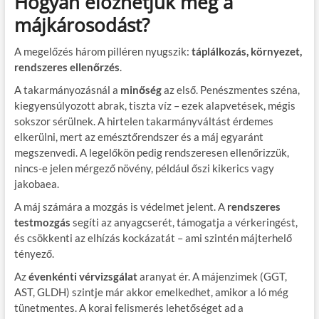
Hogyan előzhetjük meg a
májkárosodást?
A megelőzés három pilléren nyugszik:
táplálkozás, környezet,
rendszeres ellenőrzés
.
A takarmányozásnál a
minőség
az első. Penészmentes széna,
kiegyensúlyozott abrak, tiszta víz – ezek alapvetések, mégis
sokszor sérülnek. A hirtelen takarmányváltást érdemes
elkerülni, mert az emésztőrendszer és a máj egyaránt
megszenvedi. A legelőkön pedig rendszeresen ellenőrizzük,
nincs-e jelen mérgező növény, például őszi kikerics vagy
jakobaea.
A máj számára a mozgás is védelmet jelent. A
rendszeres
testmozgás
segíti az anyagcserét, támogatja a vérkeringést,
és csökkenti az elhízás kockázatát – ami szintén májterhelő
tényező.
Az
évenkénti vérvizsgálat
aranyat ér. A májenzimek (GGT,
AST, GLDH) szintje már akkor emelkedhet, amikor a ló még
tünetmentes. A korai felismerés lehetőséget ad a