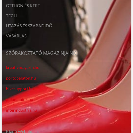
OTTHON ÉS KERT
TECH
UTAZÁS ÉS SZABADIDŐ
VÁSÁRLÁS
SZÓRAKOZTATÓ MAGAZINJAINK
kreativmagazin.hu
portobalaton.hu
bikesupport.hu
pillanataink.hu
interindustria.hu
Kiadó Weboldala: