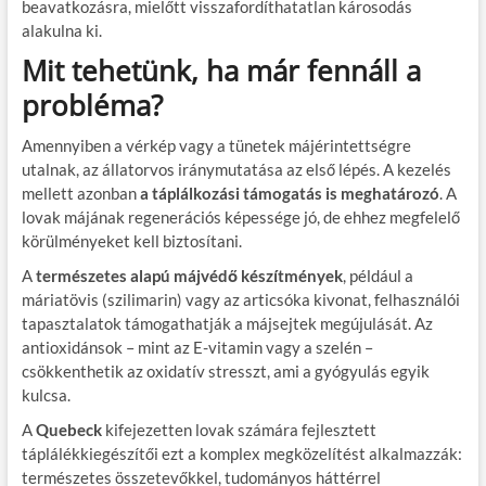
beavatkozásra, mielőtt visszafordíthatatlan károsodás
alakulna ki.
Mit tehetünk, ha már fennáll a
probléma?
Amennyiben a vérkép vagy a tünetek májérintettségre
utalnak, az állatorvos iránymutatása az első lépés. A kezelés
mellett azonban
a táplálkozási támogatás is meghatározó
. A
lovak májának regenerációs képessége jó, de ehhez megfelelő
körülményeket kell biztosítani.
A
természetes alapú májvédő készítmények
, például a
máriatövis (szilimarin) vagy az articsóka kivonat, felhasználói
tapasztalatok támogathatják a májsejtek megújulását. Az
antioxidánsok – mint az E-vitamin vagy a szelén –
csökkenthetik az oxidatív stresszt, ami a gyógyulás egyik
kulcsa.
A
Quebeck
kifejezetten lovak számára fejlesztett
táplálékkiegészítői ezt a komplex megközelítést alkalmazzák:
természetes összetevőkkel, tudományos háttérrel