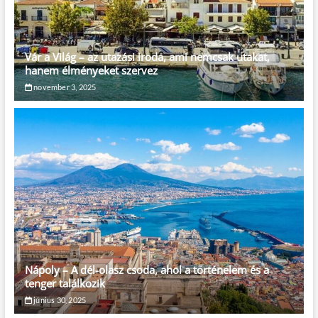
Vár a Világ – az utazási iroda, ami nemcsak utakat,
hanem élményeket szervez
november 3, 2025
Nápoly – A dél-olasz csoda, ahol a történelem és a
tenger találkozik
június 30, 2025