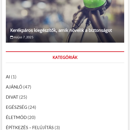
Kerékpáros kiegészítők, amik növelik a biztonságot
május 7, 2025
KATEGÓRIÁK
AI
(1)
AJÁNLÓ
(47)
DIVAT
(25)
EGÉSZSÉG
(24)
ÉLETMÓD
(20)
ÉPÍTKEZÉS – FELÚJÍTÁS
(3)