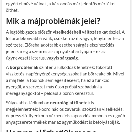
egyértelművé válnak, a károsodás már jelentős mértéket
ölthet.
Mik a májproblémák jelei?
A legtöbb gazda először
viselkedésbeli változásokat
észlel. A
ló fáradékonyabbá válik, csökken az étvágya, fénytelen lesz a
szőrzete. Előrehaladottabb esetben sárgás elszíneződés
jelenik meg a szem és a száj nyálkahártyáján – ez az
úgynevezett icterus, vagyis
sárgaság
.
A
bőrproblémák
szintén árulkodóak lehetnek: fokozott
viszketés, napfényérzékenység, szokatlan bőrreakciók. Mivel
a máj felel a toxinok semlegesítéséért, ha ez a funkció
gyengül, a szervezet más úton próbál szabadulni a
méreganyagoktól – például a bőrön keresztül.
Súlyosabb stádiumban
neurológiai tünetek
is
megjelenhetnek: koordinációs zavarok, szokatlan viselkedés,
depresszió. Ilyenkor a vérben felszaporodó ammónia és egyéb
anyagcseretermékek már az agyműködést is befolyásolják.