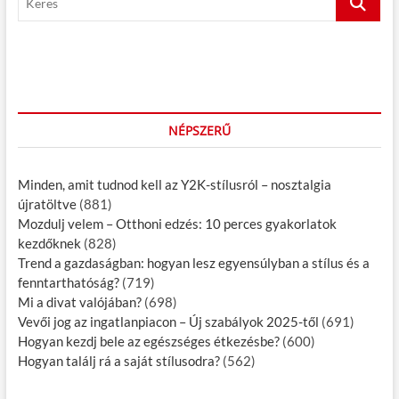
é
e
t
s
r
:
e
n
s
a
v
NÉPSZERŰ
i
g
Minden, amit tudnod kell az Y2K-stílusról – nosztalgia
á
újratöltve
(881)
Mozdulj velem – Otthoni edzés: 10 perces gyakorlatok
c
kezdőknek
(828)
i
Trend a gazdaságban: hogyan lesz egyensúlyban a stílus és a
fenntarthatóság?
(719)
ó
Mi a divat valójában?
(698)
Vevői jog az ingatlanpiacon – Új szabályok 2025-től
(691)
Hogyan kezdj bele az egészséges étkezésbe?
(600)
Hogyan találj rá a saját stílusodra?
(562)