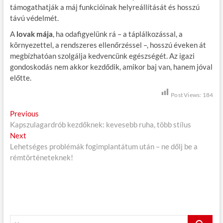
támogathatják a máj funkcióinak helyreállítását és hosszú
távú védelmét.
A
lovak mája
, ha odafigyelünk rá – a táplálkozással, a
környezettel, a rendszeres ellenőrzéssel –, hosszú éveken át
megbízhatóan szolgálja kedvencünk egészségét. Az igazi
gondoskodás nem akkor kezdődik, amikor baj van, hanem jóval
előtte.
Post Views:
184
B
Previous
P
Kapszulagardrób kezdőknek: kevesebb ruha, több stílus
r
e
Next
N
e
j
Lehetséges problémák fogimplantátum után – ne dőlj be a
e
v
rémtörténeteknek!
x
i
e
t
o
g
p
u
o
s
y
s
p
z
t
o
K
:
s