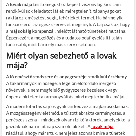
A
lovak mája
testtömegükhöz képest viszonylag kicsi, ám
rendkívül sok feladatot lát el: méregtelenít, tápanyagokat
raktároz, emésztést segít, fehérjéket termel. Ha bármelyik
funkció sérül, az egész szervezet megsínyli. A baj csak az, hogy
a
máj sokáig kompenzál
, mielőtt látható tüneteket mutatna.
Éppen ezért a megelőzés és a tudatos odafigyelés itt talán
fontosabb, mint bármely más szerv esetében.
Miért olyan sebezhető a lovak
mája?
A
ló emésztőrendszere és anyagcseréje rendkívül érzékeny
.
A takarmányok minősége, a legelőn előforduló mérgező
növények, a nem megfelelő gyógyszeres kezelések vagy
éppen a hirtelen takarmányváltás mind megterhelik a májat.
A modern lótartás sajnos gyakran kedvez a májkárosodásnak.
A mozgásszegény életmód, a túlzott abraktakarmányozás, a
penészes széna – mindezek olyan rizikófaktorok, amelyekkel a
gazdáknak nap mint nap számolniuk kell. A
lovak mája
ráadásul, ahogy már írtuk, nem jelez azonnal: mire a tünetek