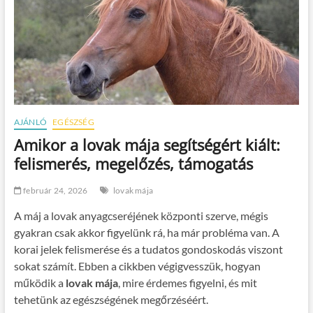
AJÁNLÓ
EGÉSZSÉG
Amikor a lovak mája segítségért kiált:
felismerés, megelőzés, támogatás
február 24, 2026
lovak mája
A máj a lovak anyagcseréjének központi szerve, mégis
gyakran csak akkor figyelünk rá, ha már probléma van. A
korai jelek felismerése és a tudatos gondoskodás viszont
sokat számít. Ebben a cikkben végigvesszük, hogyan
működik a
lovak mája
, mire érdemes figyelni, és mit
tehetünk az egészségének megőrzéséért.