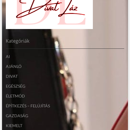
Kategóriák
AI
AJÁNLÓ
DIVAT
EGÉSZSÉG
ÉLETMÓD
ÉPÍTKEZÉS – FELÚJÍTÁS
GAZDASÁG
KIEMELT