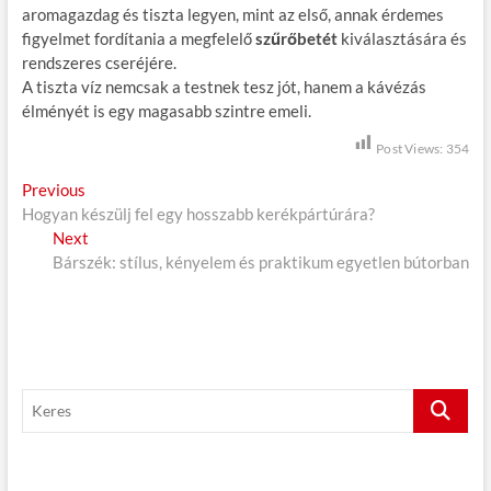
aromagazdag és tiszta legyen, mint az első, annak érdemes
figyelmet fordítania a megfelelő
szűrőbetét
kiválasztására és
rendszeres cseréjére.
A tiszta víz nemcsak a testnek tesz jót, hanem a kávézás
élményét is egy magasabb szintre emeli.
Post Views:
354
B
Previous
P
Hogyan készülj fel egy hosszabb kerékpártúrára?
r
e
Next
e
N
j
Bárszék: stílus, kényelem és praktikum egyetlen bútorban
v
e
i
x
e
o
t
g
u
p
s
o
y
p
s
z
K
o
t
e
é
s
:
r
t
s
e
: