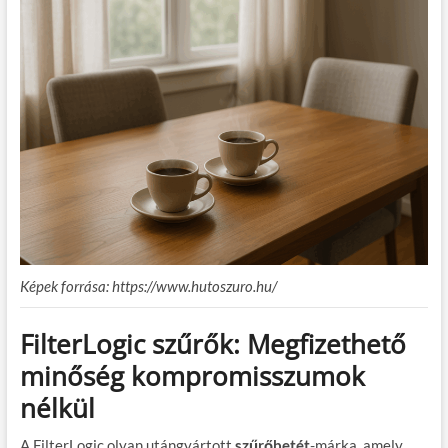
Képek forrása: https://www.hutoszuro.hu/
FilterLogic szűrők: Megfizethető
minőség kompromisszumok
nélkül
A FilterLogic olyan utángyártott
szűrőbetét
-márka, amely