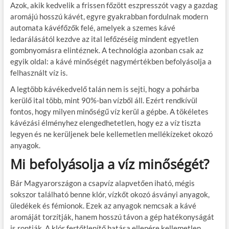
Azok, akik kedvelik a frissen főzött eszpresszót vagy a gazdag
aromájú hosszú kávét, egyre gyakrabban fordulnak modern
automata kávéfőzők felé, amelyek a szemes kávé
ledarálásától kezdve az ital lefőzéséig mindent egyetlen
gombnyomásra elintéznek. A technológia azonban csak az
egyik oldal: a kávé minőségét nagymértékben befolyásolja a
felhasznált víz is.
A legtöbb kávékedvelő talán nem is sejti, hogy a pohárba
kerülő ital több, mint 90%-ban vízből áll. Ezért rendkívül
fontos, hogy milyen minőségű víz kerül a gépbe. A tökéletes
kávézási élményhez elengedhetetlen, hogy ez a víz tiszta
legyen és ne kerüljenek bele kellemetlen mellékízeket okozó
anyagok.
Mi befolyásolja a víz minőségét?
Bár Magyarországon a csapvíz alapvetően iható, mégis
sokszor található benne klór, vízkőt okozó ásványi anyagok,
üledékek és fémionok. Ezek az anyagok nemcsak a kávé
aromáját torzítják, hanem hosszú távon a gép hatékonyságát
is rontják. A klór fertőtlenítő hatása ellenére kellemetlen