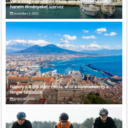
Vár a Világ – az utazási iroda, ami nemcsak utakat,
hanem élményeket szervez
november 3, 2025
Nápoly – A dél-olasz csoda, ahol a történelem és a
tenger találkozik
június 30, 2025