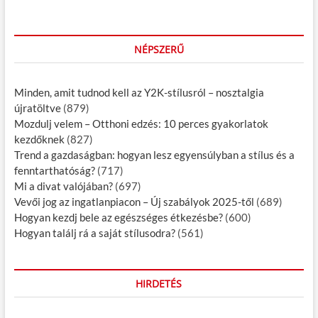
s
n
a
NÉPSZERŰ
v
i
Minden, amit tudnod kell az Y2K-stílusról – nosztalgia
g
újratöltve
(879)
á
Mozdulj velem – Otthoni edzés: 10 perces gyakorlatok
kezdőknek
(827)
c
Trend a gazdaságban: hogyan lesz egyensúlyban a stílus és a
i
fenntarthatóság?
(717)
Mi a divat valójában?
(697)
ó
Vevői jog az ingatlanpiacon – Új szabályok 2025-től
(689)
Hogyan kezdj bele az egészséges étkezésbe?
(600)
Hogyan találj rá a saját stílusodra?
(561)
HIRDETÉS