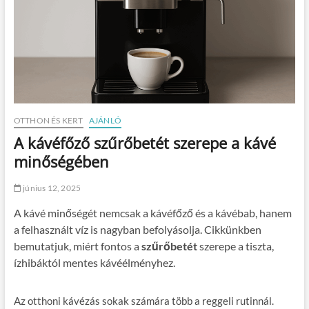
OTTHON ÉS KERT
AJÁNLÓ
A kávéfőző szűrőbetét szerepe a kávé
minőségében
június 12, 2025
A kávé minőségét nemcsak a kávéfőző és a kávébab, hanem
a felhasznált víz is nagyban befolyásolja. Cikkünkben
bemutatjuk, miért fontos a
szűrőbetét
szerepe a tiszta,
ízhibáktól mentes kávéélményhez.
Az otthoni kávézás sokak számára több a reggeli rutinnál.