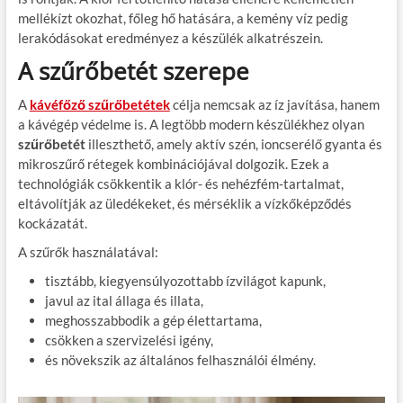
mellékízt okozhat, főleg hő hatására, a kemény víz pedig
lerakódásokat eredményez a készülék alkatrészein.
A szűrőbetét szerepe
A
kávéfőző szűrőbetétek
célja nemcsak az íz javítása, hanem
a kávégép védelme is. A legtöbb modern készülékhez olyan
szűrőbetét
illeszthető, amely aktív szén, ioncserélő gyanta és
mikroszűrő rétegek kombinációjával dolgozik. Ezek a
technológiák csökkentik a klór- és nehézfém-tartalmat,
eltávolítják az üledékeket, és mérséklik a vízkőképződés
kockázatát.
A szűrők használatával:
tisztább, kiegyensúlyozottabb ízvilágot kapunk,
javul az ital állaga és illata,
meghosszabbodik a gép élettartama,
csökken a szervizelési igény,
és növekszik az általános felhasználói élmény.