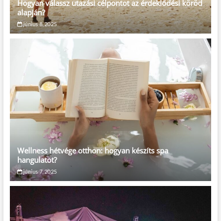
Hogyan válassz utazási célpontot az érdeklődési köröd
alapján?
június 8, 2025
Wellness hétvége otthon: hogyan készíts spa
hangulatot?
június 7, 2025