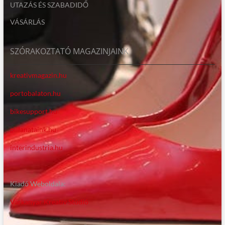
UTAZÁS ÉS SZABADIDŐ
VÁSÁRLÁS
SZÓRAKOZTATÓ MAGAZINJAINK
kreativmagazin.hu
portobalaton.hu
bikesupport.hu
pillanataink.hu
interindustria.hu
Kiadó Weboldala:
Várkanyar Kreatív Stúdió