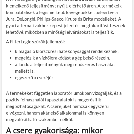
kiemelkedő teljesítményt nyújt, elérhető áron. A termékeik
kompatibilisek a legismertebb kávégépekkel, beleértve a
Jura, DeLonghi, Philips-Saeco, Krups és Brita modelleket. A
gyári alternatívákhoz képest jelentős megtakarítást tesznek
lehetővé, miközben a minőségi elvárásokat is teljesítik.
A FilterLogic szűrők jellemzői:
kimagasló klórszűrési hatékonysággal rendelkeznek,
megelőzik a vízkőlerakódást a gép belső részein,
állandó a teljesítményük még rendszeres használat
mellett is,
egyszerű a cseréjük.
A termékeket független laboratóriumokban vizsgálják, és a
pozitív felhasználói tapasztalatok is megerősítik
megbízhatóságukat. A cseréjüket nemcsak egyszerű
elvégezni, hanem akár első alkalommal is könnyen
megvalósítható szakember nélkül.
A csere gyakorisága: mikor