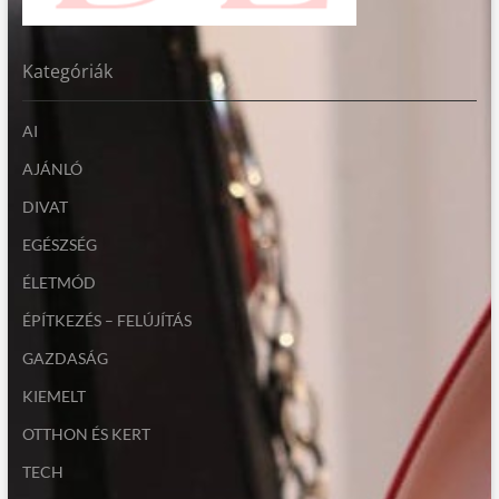
Kategóriák
AI
AJÁNLÓ
DIVAT
EGÉSZSÉG
ÉLETMÓD
ÉPÍTKEZÉS – FELÚJÍTÁS
GAZDASÁG
KIEMELT
OTTHON ÉS KERT
TECH