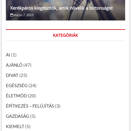
Kerékpáros kiegészítők, amik növelik a biztonságot
május 7, 2025
KATEGÓRIÁK
AI
(1)
AJÁNLÓ
(47)
DIVAT
(25)
EGÉSZSÉG
(24)
ÉLETMÓD
(20)
ÉPÍTKEZÉS – FELÚJÍTÁS
(3)
GAZDASÁG
(5)
KIEMELT
(5)