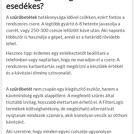
esedékes?
A
szűrőbetétek
hatékonysága idővel csökken, ezért fontos a
rendszeres csere. A legtöbb gyártó 6-8 hetente javasolja a
cserét, vagy 250-300 csésze lefőzött kávé után. Aki naponta
többször is használja a gépet, annál ez a határidő rövidebb
lehet.
Hasznos tipp: érdemes egy emlékeztetőt beállítani a
telefonban vagy naptárban, hogy ne maradjon el a csere. A
rendszeres karbantartás segít megőrizni a készülék értékét
és a kávézási élmény színvonalát.
A
szűrőbetét
nem csupán egy kiegészítő eszköz, hanem a
kávéminőség egyik alappillére. A megfelelő szűrés által
tisztább ízvilág, hosszabb élettartam érhető el. A FilterLogic
termékek költséghatékony, de megbízható alternatívát
nyújtanak mindazok számára, akik komolyan veszik az otthoni
kávézást.
Aki szeretné, hogy minden egyes csészéje ugyanolyan